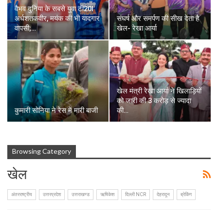
वैभव दुनिया के सबसे युवा टी20I
अर्धशतकवीर, मयंक की भी यादगार
संघर्ष और समर्पण की सीख देता है
वापसी;…
खेल- रेखा आर्या
खेल मंत्री रेखा आर्या ने खिलाड़ियों
को जारी की 3 करोड़ से ज्यादा
कुमारी सोनिया ने रेस में मारी बाजी
की…
Browsing Category
खेल
अंतरराष्ट्रीय
उत्तरप्रदेश
उत्तराखण्ड
ऋषिकेश
दिल्ली NCR
देहरादून
ब्रेकिंग