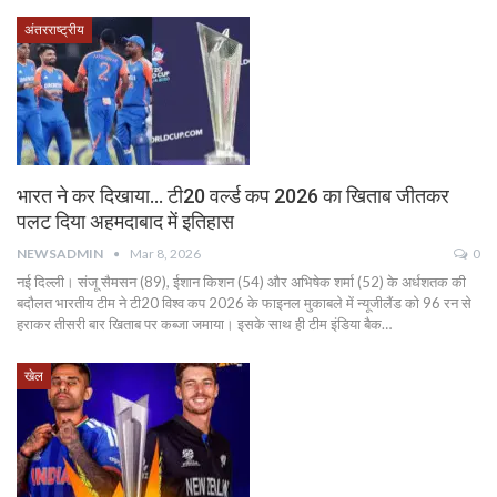
अंतरराष्ट्रीय
भारत ने कर दिखाया… टी20 वर्ल्‍ड कप 2026 का खिताब जीतकर
पलट दिया अहमदाबाद में इतिहास
NEWSADMIN
Mar 8, 2026
0
नई दिल्ली। संजू सैमसन (89), ईशान किशन (54) और अभिषेक शर्मा (52) के अर्धशतक की
बदौलत भारतीय टीम ने टी20 विश्‍व कप 2026 के फाइनल मुकाबले में न्‍यूजीलैंड को 96 रन से
हराकर तीसरी बार खिताब पर कब्‍जा जमाया। इसके साथ ही टीम इंडिया बैक…
खेल