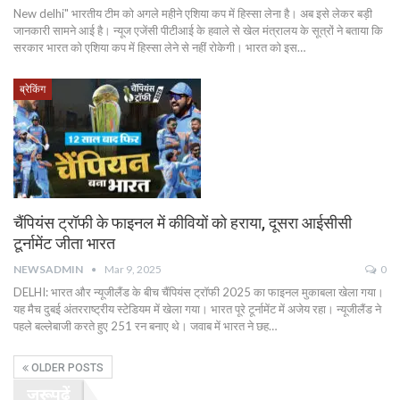
New delhi" भारतीय टीम को अगले महीने एशिया कप में हिस्सा लेना है। अब इसे लेकर बड़ी
जानकारी सामने आई है। न्यूज एजेंसी पीटीआई के हवाले से खेल मंत्रालय के सूत्रों ने बताया कि
सरकार भारत को एशिया कप में हिस्सा लेने से नहीं रोकेगी। भारत को इस…
ब्रेकिंग
चैंपियंस ट्रॉफी के फाइनल में कीवियों को हराया, दूसरा आईसीसी
टूर्नामेंट जीता भारत
NEWSADMIN
Mar 9, 2025
0
DELHI: भारत और न्यूजीलैंड के बीच चैंपियंस ट्रॉफी 2025 का फाइनल मुकाबला खेला गया।
यह मैच दुबई अंतरराष्ट्रीय स्टेडियम में खेला गया। भारत पूरे टूर्नामेंट में अजेय रहा। न्यूजीलैंड ने
पहले बल्लेबाजी करते हुए 251 रन बनाए थे। जवाब में भारत ने छह…
OLDER POSTS
जरूर पढ़ें