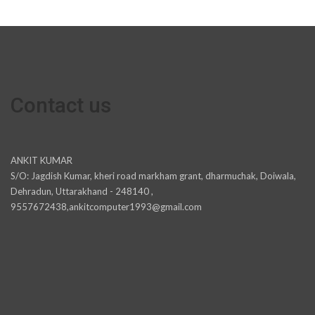
Contact us
ANKIT KUMAR
S/O: Jagdish Kumar, kheri road markham grant, dharmuchak, Doiwala,
Dehradun, Uttarakhand - 248140 ,
9557672438,ankitcomputer1993@gmail.com