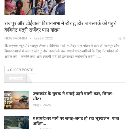
राजपुर और डोईवाला विधानसभा में डोर टू डोर जनसंपर्क को पहुंचे
कैबिनेट मंत्री राजेंद्र पाल गौतम
NEWSADMIN
Jan 29, 2022
0
बीएसएनके न्यूज / देहरादून डेस्क। कैबिनेट मंत्री राजेंद्र पाल गौतम ने शाम को राजपुर और
विधानसभाओं में जाकर डोर टू डोर जनसंपर्क कर स्थानीय प्रत्याशियों के लिए वोट मांगने की
अपील की । उन्होंने कहा आम आदमी पार्टी ही उत्तराखंड नवनिर्माण करेगी।…
OLDER POSTS
जरूर पढ़ें
उत्तराखंड के युवक ने बनाई उड़ने वाली कार, सिंगल-
सीटर…
Aug 7, 2026
मध्यमहेश्वर मार्ग पर जगह-जगह हो रहा भूस्खलन, यात्रा
अग्रिम…