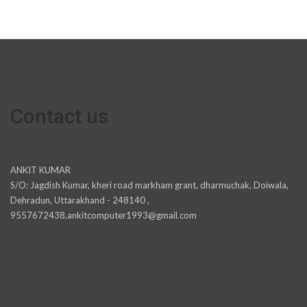
Contact us
ANKIT KUMAR
S/O: Jagdish Kumar, kheri road markham grant, dharmuchak, Doiwala,
Dehradun, Uttarakhand - 248140 ,
9557672438,ankitcomputer1993@gmail.com