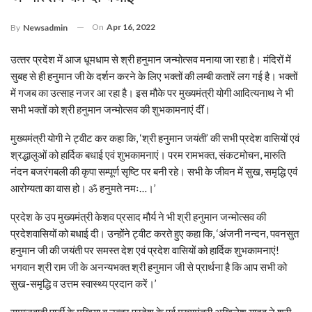
On
Apr 16, 2022
By
Newsadmin
उत्‍तर प्रदेश में आज धूमधाम से श्री हनुमान जन्‍मोत्‍सव मनाया जा रहा है। मंद‍िरों में
सुबह से ही हनुमान जी के दर्शन करने के ल‍िए भक्‍तों की लम्‍बी कतारें लग गई है। भक्‍तों
में गजब का उत्‍साह नजर आ रहा है। इस मौके पर मुख्‍यमंत्री योगी आद‍ित्‍यनाथ ने भी
सभी भक्‍तों को श्री हनुमान जन्‍मोत्‍सव की शुभकामनाएं दींं।
मुख्‍यमंत्री योगी ने ट्वीट कर कहा क‍ि, ‘श्री हनुमान जयंती’ की सभी प्रदेश वासियों एवं
श्रद्धालुओं को हार्दिक बधाई एवं शुभकामनाएं। परम रामभक्त, संकटमोचन, मारुति
नंदन बजरंगबली की कृपा सम्पूर्ण सृष्टि पर बनी रहे। सभी के जीवन में सुख, समृद्धि एवं
आरोग्यता का वास हो। ॐ हनुमते नमः…।’
प्रदेश के उप मुख्‍यमंत्री केशव प्रसाद मौर्य ने भी श्री हनुमान जन्‍मोत्‍सव की
प्रदेशवास‍ियों को बधाई दी। उन्‍होंने ट्वीट करते हुए कहा क‍ि, ‘अंजनी नन्दन, पवनसुत
हनुमान जी की जयंती पर समस्त देश एवं प्रदेश वासियों को हार्दिक शुभकामनाएं!
भगवान श्री राम जी के अनन्यभक्त श्री हनुमान जी से प्रार्थना है कि आप सभी को
सुख-समृद्धि व उत्तम स्वास्थ्य प्रदान करें।’
समाजवादी पार्टी के मुखिया व उत्‍तर प्रदेश के पूर्व मुख्‍यमंत्री अख‍िलेश यादव ने श्री