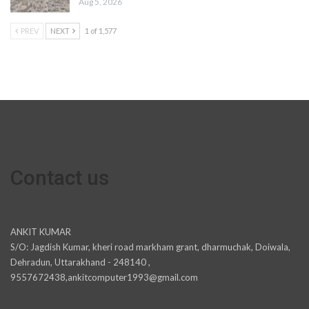
Aug 5, 2026
PREV
NEXT
1 of 1,577
Contact us
ANKIT KUMAR
S/O: Jagdish Kumar, kheri road markham grant, dharmuchak, Doiwala,
Dehradun, Uttarakhand - 248140 ,
9557672438,ankitcomputer1993@gmail.com