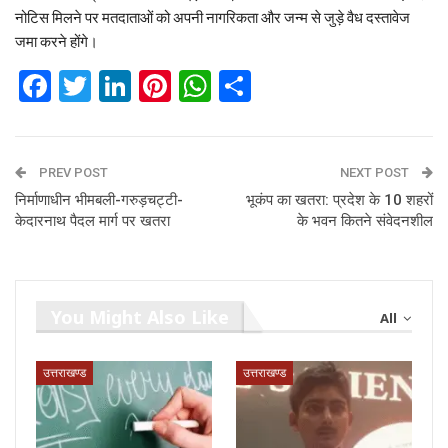
नोटिस मिलने पर मतदाताओं को अपनी नागरिकता और जन्म से जुड़े वैध दस्तावेज
जमा करने होंगे।
Facebook
Twitter
LinkedIn
Pinterest
WhatsApp
Share
PREV POST
NEXT POST
निर्माणाधीन भीमबली-गरुड़चट्टी-
भूकंप का खतरा: प्रदेश के 10 शहरों
केदारनाथ पैदल मार्ग पर खतरा
के भवन कितने संवेदनशील
You Might Also Like
All
उत्तराखण्ड
उत्तराखण्ड