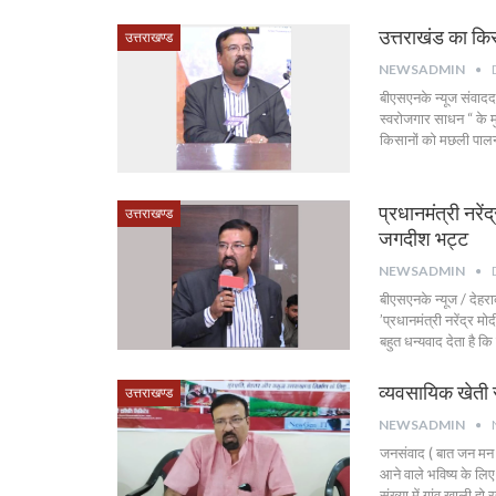
उत्तराखंड का कि
उत्तराखण्ड
NEWSADMIN
बीएसएनके न्यूज संवादद
स्वरोजगार साधन “ के म
किसानों को मछली पाल
प्रधानमंत्री नरे
उत्तराखण्ड
जगदीश भट्ट
NEWSADMIN
बीएसएनके न्यूज / देह
’प्रधानमंत्री नरेंद्र म
बहुत धन्यवाद देता है कि 
व्यवसायिक खेती स
उत्तराखण्ड
NEWSADMIN
जनसंवाद ( बात जन मन क
आने वाले भविष्य के लि
संख्या में गांव खाली हो रह